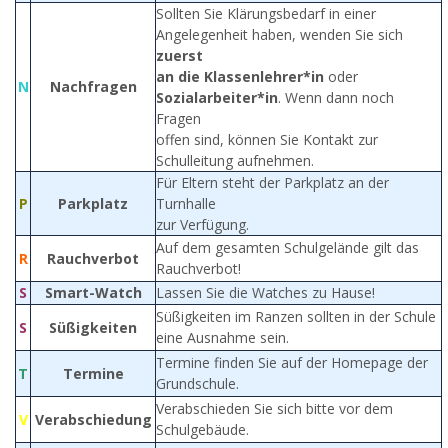
Sollten Sie Klärungsbedarf in einer
Angelegenheit haben, wenden Sie sich
zuerst
an die Klassenlehrer*in
oder
N
Nachfragen
Sozialarbeiter*in
. Wenn dann noch
Fragen
offen sind, können Sie Kontakt zur
Schulleitung aufnehmen.
Für Eltern steht der Parkplatz an der
P
Parkplatz
Turnhalle
zur Verfügung.
Auf dem gesamten Schulgelände gilt das
R
Rauchverbot
Rauchverbot!
S
Smart-Watch
Lassen Sie die Watches zu Hause!
Süßigkeiten im Ranzen sollten in der Schule
S
Süßigkeiten
eine Ausnahme sein.
Termine finden Sie auf der Homepage der
T
Termine
Grundschule.
Verabschieden Sie sich bitte vor dem
V
Verabschiedung
Schulgebäude.