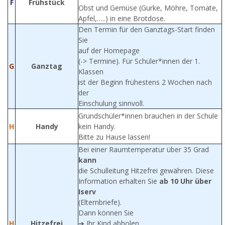
F
Frühstück
Obst und Gemüse (Gurke, Möhre, Tomate,
Apfel,…..) in eine Brotdose.
Den Termin für den Ganztags-Start finden
Sie
auf der Homepage
(-> Termine). Für Schüler*innen der 1.
G
Ganztag
Klassen
ist der Beginn frühestens 2 Wochen nach
der
Einschulung sinnvoll.
Grundschüler*innen brauchen in der Schule
H
Handy
kein Handy.
Bitte zu Hause lassen!
Bei einer Raumtemperatur über 35 Grad
kann
die Schulleitung Hitzefrei gewähren. Diese
Information erhalten Sie
ab 10 Uhr über
Iserv
(Elternbriefe).
Dann können Sie
H
Hitzefrei
➔ Ihr Kind abholen