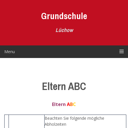
Skip
to
Grundschule
content
Lüchow
Menu
Eltern ABC
Eltern
A
B
C
Beachten Sie folgende mögliche
Abholzeiten