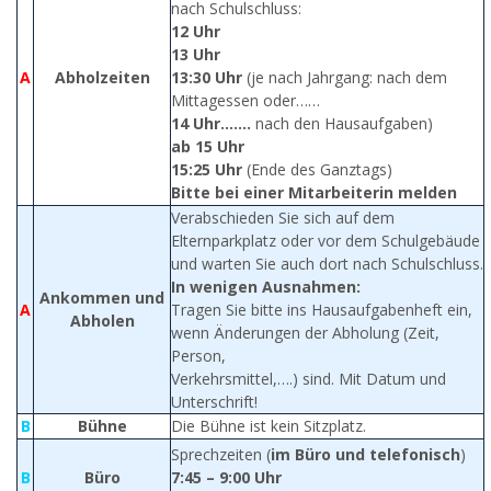
nach Schulschluss:
12 Uhr
13 Uhr
A
Abholzeiten
13:30 Uhr
(je nach Jahrgang: nach dem
Mittagessen oder……
14 Uhr…….
nach den Hausaufgaben)
ab 15 Uhr
15:25 Uhr
(Ende des Ganztags)
Bitte bei einer Mitarbeiterin melden
Verabschieden Sie sich auf dem
Elternparkplatz oder vor dem Schulgebäude
und warten Sie auch dort nach Schulschluss.
In wenigen Ausnahmen:
Ankommen und
A
Tragen Sie bitte ins Hausaufgabenheft ein,
Abholen
wenn Änderungen der Abholung (Zeit,
Person,
Verkehrsmittel,….) sind. Mit Datum und
Unterschrift!
B
Bühne
Die Bühne ist kein Sitzplatz.
Sprechzeiten (
im Büro und telefonisch
)
B
Büro
7:45 – 9:00 Uhr