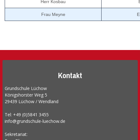
Herr Kosbau
Frau Meyne
E
Kontakt
Grundschule Lüchow
Königshorster Weg 5
29439 Lüchow / Wendland
Tel: +49 (0)5841 3455
info@grundschule-luechow.de
Sekretariat: