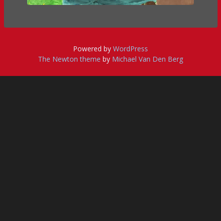
Powered by
WordPress
The Newton theme
by
Michael Van Den Berg