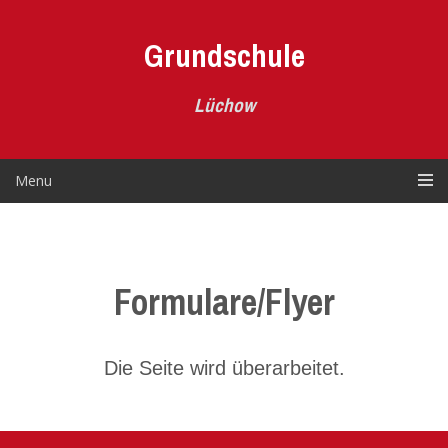
Skip
to
Grundschule
content
Lüchow
Menu
Formulare/Flyer
Die Seite wird überarbeitet.